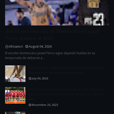
¡Nació una estrella en Puerto Rico! Jassel
Pérez domina el BSN
Infosancri
August 04, 2026
El escolta dominicano Jassel Pérez sigue dejando huellas en su
temporada de debut en e…
Jassel Pérez sale lesionado tras fuerte caída
durante partido ante Nicaragua
July 06, 2026
LDF Pospondrá Decisión sobre Club Atlético
San Cristóbal en Espera de Apelación ante la
FIFA
November 25, 2025