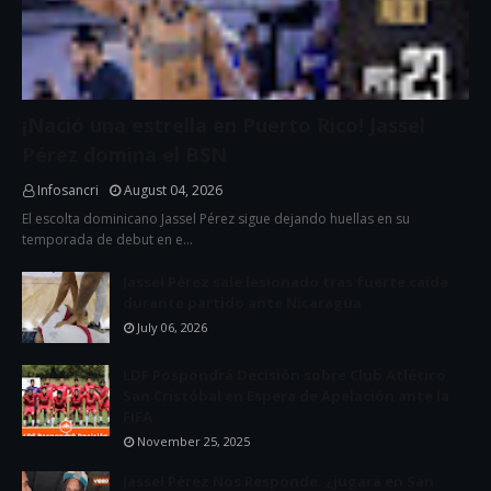
¡Nació una estrella en Puerto Rico! Jassel
Pérez domina el BSN
Infosancri
August 04, 2026
El escolta dominicano Jassel Pérez sigue dejando huellas en su
temporada de debut en e…
Jassel Pérez sale lesionado tras fuerte caída
durante partido ante Nicaragua
July 06, 2026
LDF Pospondrá Decisión sobre Club Atlético
San Cristóbal en Espera de Apelación ante la
FIFA
November 25, 2025
Jassel Pérez Nos Responde: ¿jugará en San