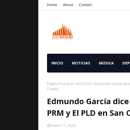
Home
About
Contact
INICIO
NOTICIAS
MÚSICA
DEP
Página Principal
NOTICIAS
Edmundo García dice 
Copias
Edmundo García dice 
PRM y El PLD en San C
Enero 17, 2024