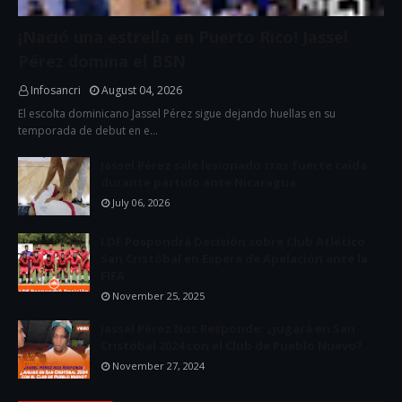
¡Nació una estrella en Puerto Rico! Jassel
Pérez domina el BSN
Infosancri
August 04, 2026
El escolta dominicano Jassel Pérez sigue dejando huellas en su
temporada de debut en e…
Jassel Pérez sale lesionado tras fuerte caída
durante partido ante Nicaragua
July 06, 2026
LDF Pospondrá Decisión sobre Club Atlético
San Cristóbal en Espera de Apelación ante la
FIFA
November 25, 2025
Jassel Pérez Nos Responde: ¿jugará en San
Cristóbal 2024 con el Club de Pueblo Nuevo?
November 27, 2024