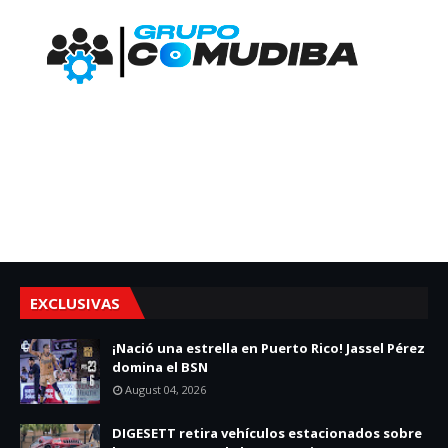
EXCLUSIVAS
¡Nació una estrella en Puerto Rico! Jassel Pérez
domina el BSN
August 04, 2026
DIGESETT retira vehículos estacionados sobre