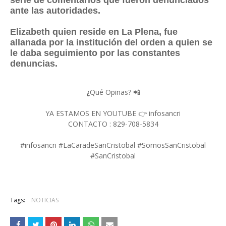
serie de comentarios que fueron denunciados
ante las autoridades.
Elizabeth quien reside en La Plena, fue
allanada por la institución del orden a quien se
le daba seguimiento por las constantes
denuncias.
¿
Qué Opinas? 📲
YA ESTAMOS EN YOUTUBE 👉 infosancri
CONTACTO : 829-708-5834
#infosancri #LaCaradeSanCristobal #SomosSanCristobal
#SanCristobal
Tags:
NOTICIAS