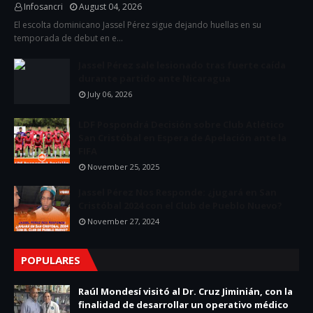
Infosancri
August 04, 2026
El escolta dominicano Jassel Pérez sigue dejando huellas en su
temporada de debut en e…
Jassel Pérez sale lesionado tras fuerte caída
durante partido ante Nicaragua
July 06, 2026
LDF Pospondrá Decisión sobre Club Atlético
San Cristóbal en Espera de Apelación ante la
FIFA
November 25, 2025
Jassel Pérez Nos Responde: ¿jugará en San
Cristóbal 2024 con el Club de Pueblo Nuevo?
November 27, 2024
POPULARES
Raúl Mondesí visitó al Dr. Cruz Jiminián, con la
finalidad de desarrollar un operativo médico