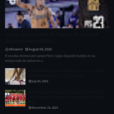
¡Nació una estrella en Puerto Rico! Jassel
Pérez domina el BSN
Infosancri
August 04, 2026
El escolta dominicano Jassel Pérez sigue dejando huellas en su
temporada de debut en e…
Jassel Pérez sale lesionado tras fuerte caída
durante partido ante Nicaragua
July 06, 2026
LDF Pospondrá Decisión sobre Club Atlético
San Cristóbal en Espera de Apelación ante la
FIFA
November 25, 2025