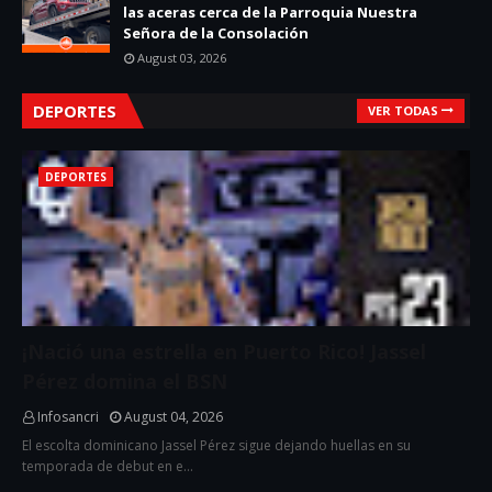
las aceras cerca de la Parroquia Nuestra
Señora de la Consolación
August 03, 2026
DEPORTES
VER TODAS
DEPORTES
¡Nació una estrella en Puerto Rico! Jassel
Pérez domina el BSN
Infosancri
August 04, 2026
El escolta dominicano Jassel Pérez sigue dejando huellas en su
temporada de debut en e…