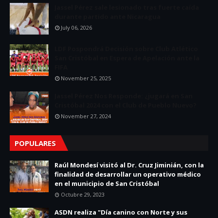
Jassel Pérez sale lesionado tras fuerte caída
durante partido ante Nicaragua
July 06, 2026
LDF Pospondrá Decisión sobre Club Atlético
San Cristóbal en Espera de Apelación ante la
FIFA
November 25, 2025
Jassel Pérez Nos Responde: ¿jugará en San
Cristóbal 2024 con el Club de Pueblo Nuevo?
November 27, 2024
POPULARES
Raúl Mondesí visitó al Dr. Cruz Jiminián, con la
finalidad de desarrollar un operativo médico
en el municipio de San Cristóbal
Octubre 29, 2023
ASDN realiza "Día canino con Norte y sus