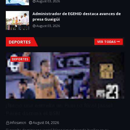
August 03, 2026
Administrador de EGEHID destaca avances de
presa Guaigüi
August 03, 2026
DEPORTES
VER TODAS
DEPORTES
¡Nació una estrella en Puerto Rico! Jassel
Pérez domina el BSN
Infosancri
August 04, 2026