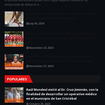
El escolta dominicano Jassel Pérez sigue dejando huellas en su
temporada de debut en e…
Jassel Pérez sale lesionado tras fuerte caída
durante partido ante Nicaragua
July 06, 2026
LDF Pospondrá Decisión sobre Club Atlético
San Cristóbal en Espera de Apelación ante la
FIFA
November 25, 2025
Jassel Pérez Nos Responde: ¿jugará en San
Cristóbal 2024 con el Club de Pueblo Nuevo?
November 27, 2024
POPULARES
Raúl Mondesí visitó al Dr. Cruz Jiminián, con la
finalidad de desarrollar un operativo médico
en el municipio de San Cristóbal
Octubre 29, 2023